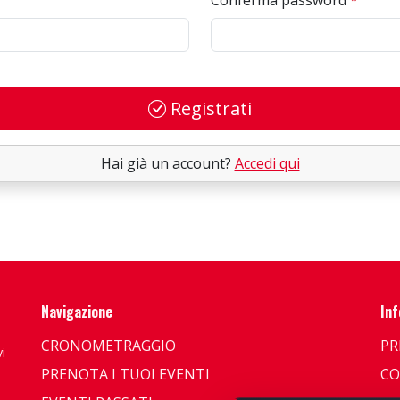
Conferma password
*
Registrati
Hai già un account?
Accedi qui
Navigazione
Inf
CRONOMETRAGGIO
PR
i
PRENOTA I TUOI EVENTI
CO