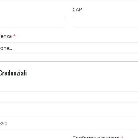
CAP
denza
*
Credenziali