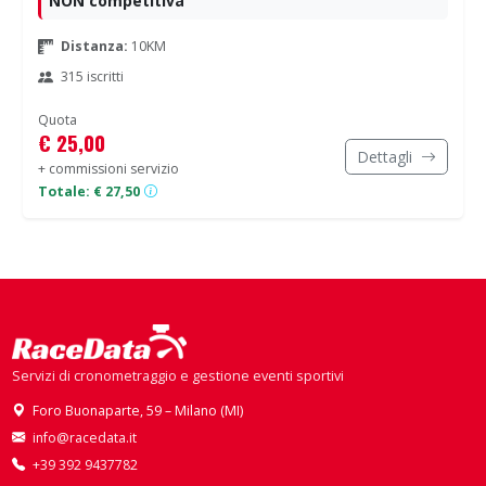
NON competitiva
Distanza:
10KM
315 iscritti
Quota
€ 25,00
Dettagli
+ commissioni servizio
Totale: € 27,50
Servizi di cronometraggio e gestione eventi sportivi
Foro Buonaparte, 59 – Milano (MI)
info@racedata.it
+39 392 9437782